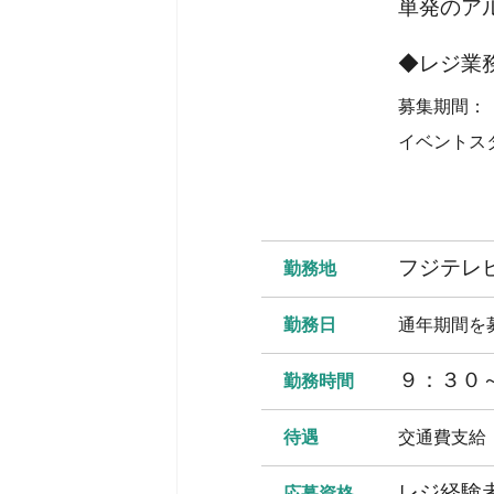
単発のア
◆レジ業
募集期間：
イベントス
フジテレ
勤務地
勤務日
通年期間
９：３０
勤務時間
待遇
交通費支給
レジ経験
応募資格