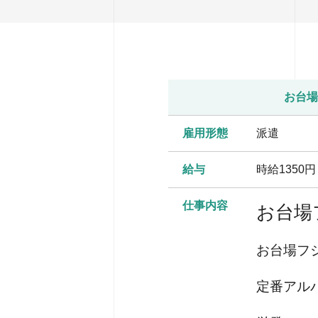
お台場
雇用形態
派遣
給与
時給1350
仕事内容
お台場
お台場フ
定番アル