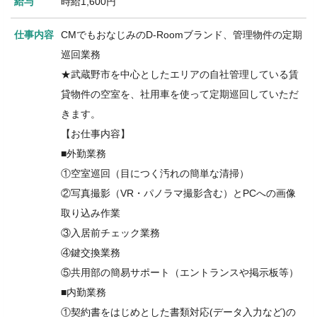
給与
時給1,600円
仕事内容
CMでもおなじみのD-Roomブランド、管理物件の定期
巡回業務
★武蔵野市を中心としたエリアの自社管理している賃
貸物件の空室を、社用車を使って定期巡回していただ
きます。
【お仕事内容】
■外勤業務
①空室巡回（目につく汚れの簡単な清掃）
②写真撮影（VR・パノラマ撮影含む）とPCへの画像
取り込み作業
③入居前チェック業務
④鍵交換業務
⑤共用部の簡易サポート（エントランスや掲示板等）
■内勤業務
①契約書をはじめとした書類対応(データ入力など)の