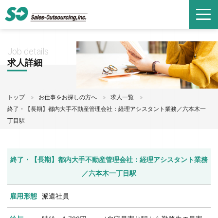
Job details
求人詳細
トップ
お仕事をお探しの方へ
求人一覧
終了・【長期】都内大手不動産管理会社：経理アシスタント業務／六本木一
丁目駅
終了・【長期】都内大手不動産管理会社：経理アシスタント業務
／六本木一丁目駅
雇用形態
派遣社員